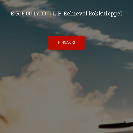
E-R: 8.00-17.00 ｜L-P: Eelneval kokkuleppel
HINNAKIRI