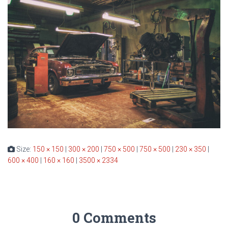
Size:
150 × 150
|
300 × 200
|
750 × 500
|
750 × 500
|
230 × 350
|
600 × 400
|
160 × 160
|
3500 × 2334
0 Comments