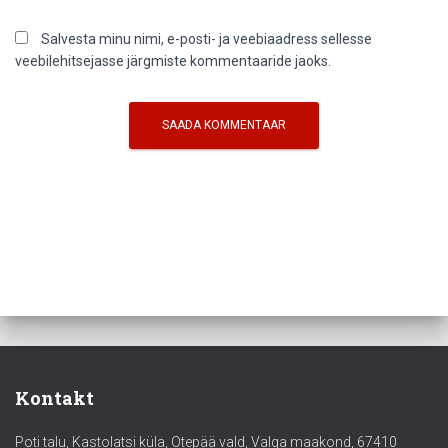
Salvesta minu nimi, e-posti- ja veebiaadress sellesse
veebilehitsejasse järgmiste kommentaaride jaoks.
Kontakt
Poti talu, Kastolatsi küla, Otepää vald, Valga maakond, 67410