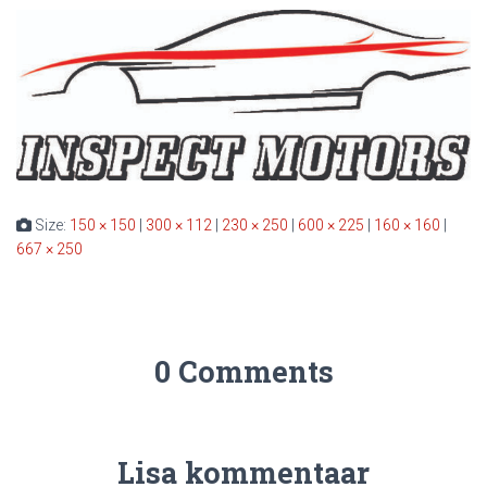
Size:
150 × 150
|
300 × 112
|
230 × 250
|
600 × 225
|
160 × 160
|
667 × 250
0 Comments
Lisa kommentaar