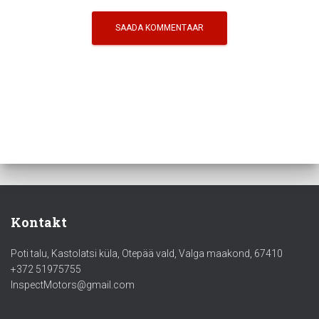
Kontakt
Poti talu, Kastolatsi küla, Otepää vald, Valga maakond, 67410
+372 51975755
InspectMotors@gmail.com