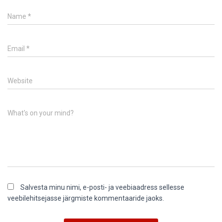
Name
*
Email
*
Website
What's on your mind?
Salvesta minu nimi, e-posti- ja veebiaadress sellesse
veebilehitsejasse järgmiste kommentaaride jaoks.