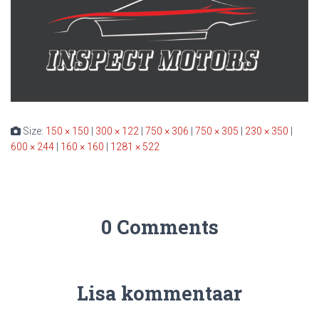
Size:
150 × 150
|
300 × 122
|
750 × 306
|
750 × 305
|
230 × 350
|
600 × 244
|
160 × 160
|
1281 × 522
0 Comments
Lisa kommentaar