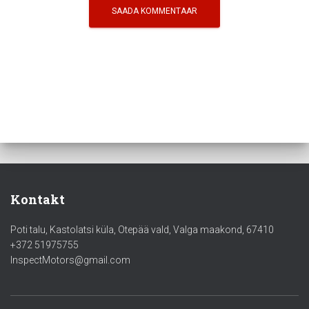
Kontakt
Poti talu, Kastolatsi küla, Otepää vald, Valga maakond, 67410
+372 51975755
InspectMotors@gmail.com