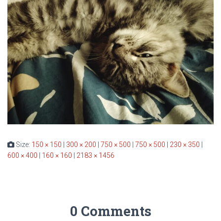
Size:
150 × 150
|
300 × 200
|
750 × 500
|
750 × 500
|
230 × 350
|
600 × 400
|
160 × 160
|
2183 × 1456
0 Comments