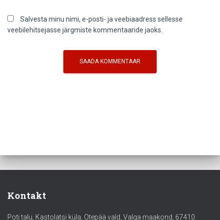
Salvesta minu nimi, e-posti- ja veebiaadress sellesse
veebilehitsejasse järgmiste kommentaaride jaoks.
Kontakt
Poti talu, Kastolatsi küla, Otepää vald, Valga maakond, 67410